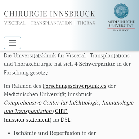
Zum Hauptinhalt springen
ÜBERSICHT FORSCHUNG
Die Universitätsklinik für Visceral-, Transplantations-
und Thoraxchirurgie hat sich
4 Schwerpunkte
in der
Forschung gesetzt:
Im Rahmen des
Forschungsschwerpunktes
der
Medizinischen Universität Innsbruck
Comprehensive Center für Infektiologie, Immunologie
und Transplantation
(
CIIT
)
(
mission statement
) im
DSL
:
Ischämie und Reperfusion
in der