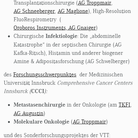
Transplantationschirurgie (
AG Troppmair
,
AG Schneeberger
,
AG Maglione
), High-Resolution
FluoRespirometry (
Oroboros Instruments, AG Gnaiger
)
Chirurgische
Infektiologie
: Die „abdominelle
Katastrophe“ in der septischen Chirurgie (AG
Kafka-Ritsch), Histamin und anderer biogener
Amine & Adipositasforschung (AG Schwelberger)
des
Forschungsschwerpunktes
der Medizinischen
Universität Innsbruck
Comprehensive Cancer Centers
Innsburck (
CCCI
):
Metastasenchirurgie
in der Onkologie (am
TKFI
,
AG Augustin
)
Molekulare Onkologie
(
AG Troppmair
)
und des Sonderforschungsprojektes der VTT: