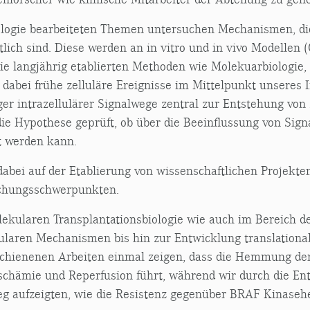
ologie bearbeiteten Themen untersuchen Mechanismen, die
ich sind. Diese werden an in vitro und in vivo Modellen 
 langjährig etablierten Methoden wie Molekuarbiologie, Ze
 dabei frühe zelluläre Ereignisse im Mittelpunkt unseres 
er intrazellulärer Signalwege zentral zur Entstehung von
die Hypothese geprüft, ob über die Beeinflussung von Sig
t werden kann.
dabei auf der Etablierung von wissenschaftlichen Projekt
schungsschwerpunkten.
ekularen Transplantationsbiologie wie auch im Bereich d
laren Mechanismen bis hin zur Entwicklung translational
erschienenen Arbeiten einmal zeigen, dass die Hemmung de
schämie und Reperfusion führt, während wir durch die E
 Weg aufzeigten, wie die Resistenz gegenüber BRAF Kina