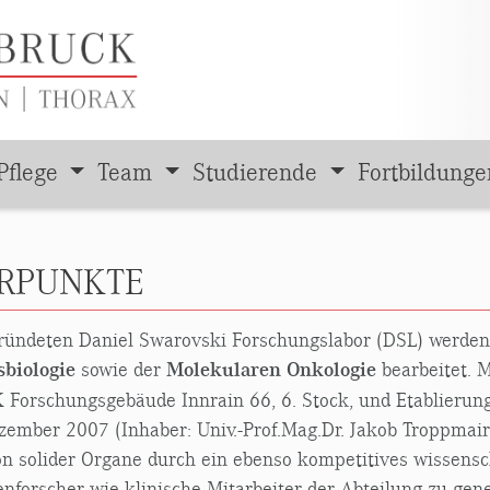
Pflege
Team
Studierende
Fortbildung
ERPUNKTE
ründeten Daniel Swarovski Forschungslabor (DSL) werde
sbiologie
sowie der
Molekularen Onkologie
bearbeitet. 
orschungsgebäude Innrain 66, 6. Stock, und Etablierung 
zember 2007 (Inhaber: Univ.-Prof.Mag.Dr. Jakob Troppmair)
tion solider Organe durch ein ebenso kompetitives wissen
nforscher wie klinische Mitarbeiter der Abteilung zu gene