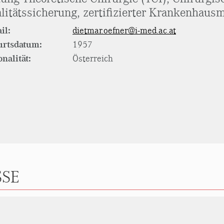
litätssicherung, zertifizierter Krankenhaus
il:
dietmar.oefner@i-med.ac.at
urtsdatum:
1957
onalität:
Österreich
SE