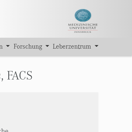
en
Forschung
Leberzentrum
c, FACS
che