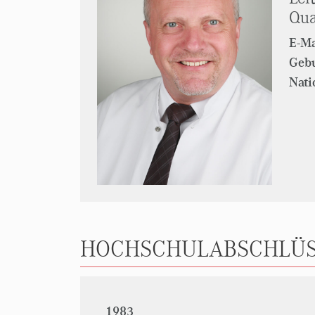
Qua
E-Ma
Geb
Nati
HOCHSCHULABSCHLÜS
1983