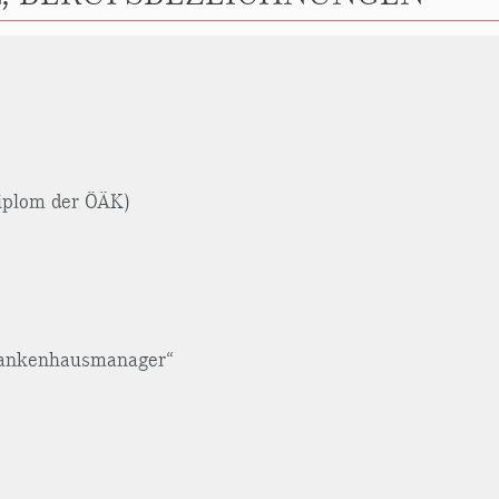
Diplom der ÖÄK)
rankenhausmanager“