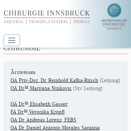
Zum Hauptinhalt springen
GASTROINTESTINALE ONKOLOGISCHE
CHIRURGIE
Ärzteteam
:
OA Priv.-Doz. Dr. Reinhold Kafka-Ritsch
(Leitung)
in
OÄ Dr.
Marijana Ninkovic
(Stv. Leitung)
in
OÄ Dr.
Elisabeth Gasser
in
FÄ Dr.
Veronika Kröpfl
OA Dr. Andreas Lorenz, FEBS
OA Dr. Daniel Antonio Morales Santana