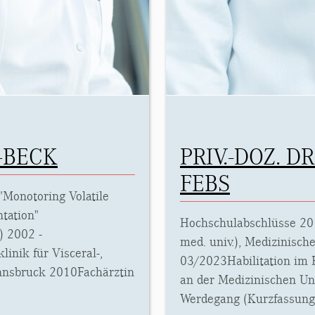
-BECK
PRIV.-DOZ. D
FEBS
"Monotoring Volatile
tation"
Hochschulabschlüsse 20
) 2002 -
med. univ.), Medizinisch
linik für Visceral-,
03/2023Habilitation im F
Innsbruck 2010Fachärztin
an der Medizinischen Uni
Werdegang (Kurzfassung) 