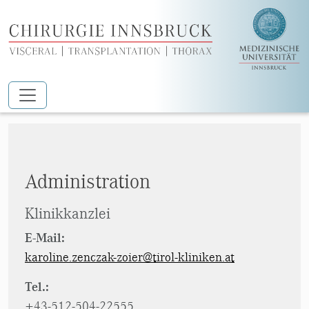
Zum Hauptinhalt springen
Zenczak-Zoier Karoline
Administration
Klinikkanzlei
E-Mail:
karoline.zenczak-zoier@tirol-kliniken.at
Tel.:
+43-512-504-22555