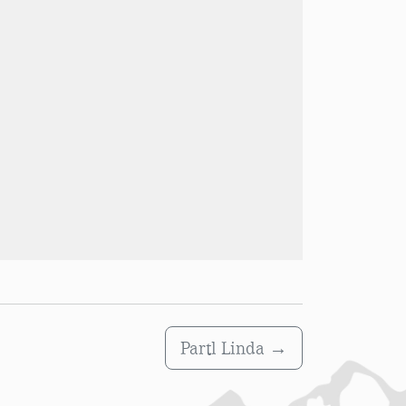
Partl Linda
→