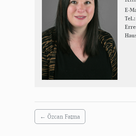
E-Ma
Tel.:
Erre
Haus
←
Özcan Fatma