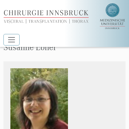
Zum Hauptinhalt springen
Priv.-Doz.in Mag.a Dr.in rer.nat.
Susanne Ebner