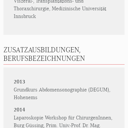
Viszeral-, Transplantations- und
Thoraxchirurgie, Medizinische Universität
Innsbruck
ZUSATZAUSBILDUNGEN,
BERUFSBEZEICHNUNGEN
2013
Grundkurs Abdomensonographie (DEGUM),
Hohenems
2014
Laparoskopie Workshop für ChirurgenInnen,
Burg Güssing, Prim. Univ.-Prof. Dr. Mag.