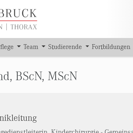
flege
Team
Studierende
Fortbildungen
ind, BScN, MScN
inikleitung
egedienstleiterin, Kinderchirurgie - Gemeins