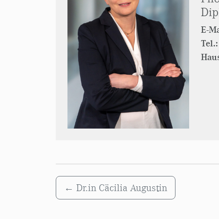
Dip
E-Ma
Tel.:
Haus
←
Dr.in Cäcilia Augustin